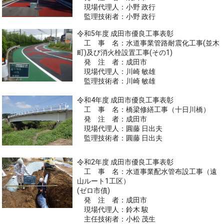
現場代理人：小野 政行
監理技術者：小野 政行
令和5年度 成田市優良工事表彰
工 事 名：水道事業管路耐震化工事(並木
町)及び消火栓設置工事(その1)
発 注 者：成田市
現場代理人：川崎 敏雄
監理技術者：川崎 敏雄
令和4年度 成田市優良工事表彰
工 事 名：橋梁修繕工事（十日川橋）
発 注 者：成田市
現場代理人：圓藤 日出夫
監理技術者：圓藤 日出夫
令和2年度 成田市優良工事表彰
工 事 名：水道事業配水管布設工事（遠
山ルート1工区）
(ゼロ市債)
発 注 者：成田市
現場代理人：鈴木 駿
主任技術者：小松 茂生