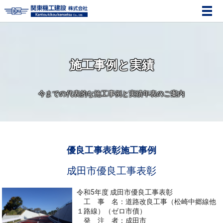
メ
施工事例と実績
今までの代表的な施工事例と実績年表のご案内
優良工事表彰施工事例
成田市優良工事表彰
令和5年度 成田市優良工事表彰
工 事 名：道路改良工事（松崎中郷線他
１路線）（ゼロ市債）
発 注 者：成田市