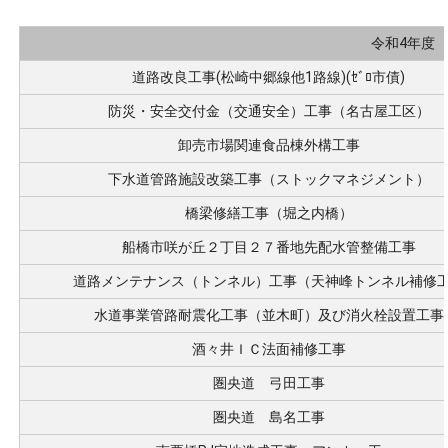
令和4年度
道路改良工事(松崎中郷線他1路線)(ｾﾞﾛ市債)
防災・安全交付金（交通安全）工事（名古屋工区）
卸売市場関連食品棟外構工事
下水道管路施設改築工事（ストックマネジメント）
橋梁修繕工事（堀之内橋）
船橋市咲が丘２丁目２７番地先配水管整備工事
道路メンテナンス（トンネル）工事（天神峰トンネル補修
水道事業管路耐震化工事（並木町）及び消火栓設置工事
酒々井ＩＣ法面補修工事
圏央道 弓田工事
圏央道 島名工事