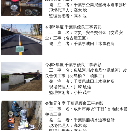
発 注 者：千葉県企業局船橋水道事務所
現場代理人：高木 聡
監理技術者：高木 聡
令和5年度 千葉県優良工事表彰
工 事 名：防災・安全交付金（交通安
全）工事（名古屋工区）
発 注 者：千葉県成田土木事務所
令和3年度 千葉県優良工事表彰
工 事 名：広域河川改修及び県単河川改
良合併工事（羽鳥橋Ｐ１橋脚工）
発 注 者：千葉県成田土木事務所
現場代理人：川崎 敏雄
監理技術者：小松 茂生
令和元年度 千葉県優良工事表彰
工 事 名：成田市赤坂2丁目1番地配水管
整備工事
発 注 者：千葉県船橋水道事務所
現場代理人：高木 聡
監理技術者：高木 聡