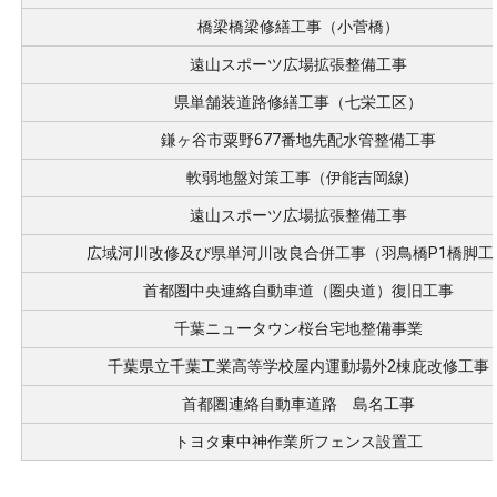
橋梁橋梁修繕工事（小菅橋）
遠山スポーツ広場拡張整備工事
県単舗装道路修繕工事（七栄工区）
鎌ヶ谷市粟野677番地先配水管整備工事
軟弱地盤対策工事（伊能吉岡線)
遠山スポーツ広場拡張整備工事
広域河川改修及び県単河川改良合併工事（羽鳥橋P1橋脚工
首都圏中央連絡自動車道（圏央道）復旧工事
千葉ニュータウン桜台宅地整備事業
千葉県立千葉工業高等学校屋内運動場外2棟庇改修工事
首都圏連絡自動車道路 島名工事
トヨタ東中神作業所フェンス設置工