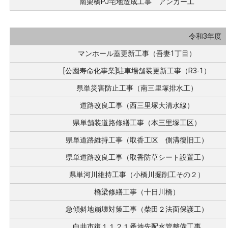
南栗橋PJ宅地造成工事 アンカー工
令和3年度
マンホール蓋更新工事（吾妻1丁目）
[公園寿命化事業]駐車場舗装更新工事（R3-1）
県単災害防止工事（南三里塚排水工）
道路改良工事（西三里塚大清水線）
県単舗装道路修繕工事（本三里塚工区）
県単道路維持工事（取香工区 側溝復旧工）
県単道路改良工事（取香防草シート設置工）
県単河川維持工事（小橋川掘削工その２）
橋梁修繕工事（十日川橋）
急傾斜地崩壊対策工事（柴田２法面保護工）
白井市復１１２１番地先配水管整備工事