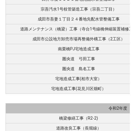
宗吾汚水1号枝管築造工事（宗吾二丁目）
成田市吾妻１丁目２４番地先配水管整備工事
道路メンテナンス（橋梁）工事（寺台1号線橋伸縮装置補修
成田市公設地方卸売市場再整備外構工事（2工区）
南栗橋PJ宅地造成工事
圏央道 弓田工事
圏央道 島名工事
宅地造成工事(柏市大室）
宅地造成工事(花見川区畑町）
令和2年度
橋梁修繕工事（R2-2)
道路改良工事（長堀線）