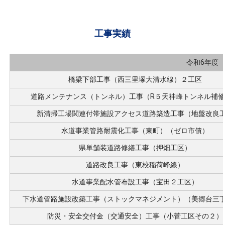
工事実績
令和6年度
橋梁下部工事（西三里塚大清水線）２工区
道路メンテナンス（トンネル）工事（R５天神峰トンネル補
新清掃工場関連付帯施設アクセス道路築造工事（地盤改良
水道事業管路耐震化工事（東町）（ゼロ市債）
県単舗装道路修繕工事（押畑工区）
道路改良工事（東校稲荷峰線）
水道事業配水管布設工事（宝田２工区）
下水道管路施設改築工事（ストックマネジメント）（美郷台三
防災・安全交付金（交通安全）工事（小菅工区その２）