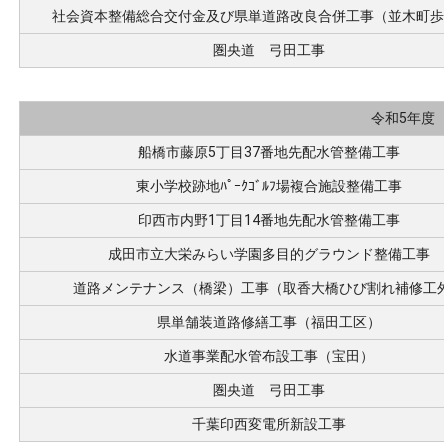
社会資本整備総合交付金及び県単道路改良合併工事（並木町歩
圏央道 弓田工事
令和5年度
船橋市藤原5丁目37番地先配水管整備工事
東小学校跡地ﾊﾟｰｸｺﾞﾙﾌ場複合施設整備工事
印西市内野1丁目14番地先配水管整備工事
成田市立大栄みらい学園多目的グラウンド整備工事
道路メンテナンス（橋梁）工事（取香大橋ひび割れ補修工
県単舗装道路修繕工事（福田工区）
水道事業配水管布設工事（宝田）
圏央道 弓田工事
千葉印西変電所新設工事