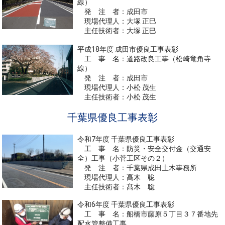
線）
発 注 者：成田市
現場代理人：大塚 正巳
主任技術者：大塚 正巳
平成18年度 成田市優良工事表彰
工 事 名：道路改良工事（松崎竜角寺
線）
発 注 者：成田市
現場代理人：小松 茂生
主任技術者：小松 茂生
千葉県優良工事表彰
令和7年度 千葉県優良工事表彰
工 事 名：防災・安全交付金（交通安
全）工事（小菅工区その２）
発 注 者：千葉県成田土木事務所
現場代理人：髙木 聡
主任技術者：髙木 聡
令和6年度 千葉県優良工事表彰
工 事 名：船橋市藤原５丁目３７番地先
配水管整備工事